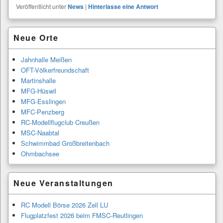
Veröffentlicht unter
News
|
Hinterlasse eine Antwort
Primärer
Neue Orte
Seitenleisten-
Widgetbereich
Jahnhalle Meißen
OFT-Völkerfreundschaft
Martinshalle
MFG-Hüswil
MFG-Esslingen
MFC-Penzberg
RC-Modellflugclub Creußen
MSC-Naabtal
Schwimmbad Großbreitenbach
Ohmbachsee
Neue Veranstaltungen
RC Modell Börse 2026 Zell LU
Flugplatzfest 2026 beim FMSC-Reutlingen