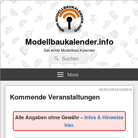
Modellbaukalender.info
Der echte Modellbau Kalender
Suchen
Suchen
nach:
Menü
HERVORGEHOBEN
Kommende Veranstaltungen
Veröffentlicht am
Januar 4, 2026
von
Sigi
Alle Angaben ohne Gewähr –
Infos & Hinweise
hier.