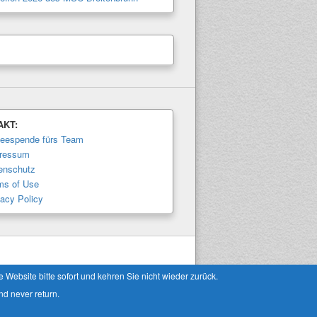
AKT:
feespende fürs Team
ressum
enschutz
ms of Use
vacy Policy
Theme: Catch Box by
Catch Themes
Website bitte sofort und kehren Sie nicht wieder zurück.
nd never return.