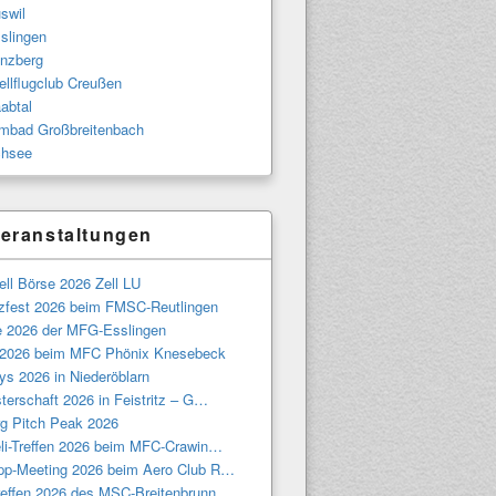
swil
slingen
nzberg
llflugclub Creußen
abtal
bad Großbreitenbach
hsee
eranstaltungen
ll Börse 2026 Zell LU
tzfest 2026 beim FMSC-Reutlingen
e 2026 der MFG-Esslingen
 2026 beim MFC Phönix Knesebeck
ys 2026 in Niederöblarn
terschaft 2026 in Feistritz – G…
g Pitch Peak 2026
eli-Treffen 2026 beim MFC-Crawin…
pp-Meeting 2026 beim Aero Club R…
treffen 2026 des MSC-Breitenbrunn