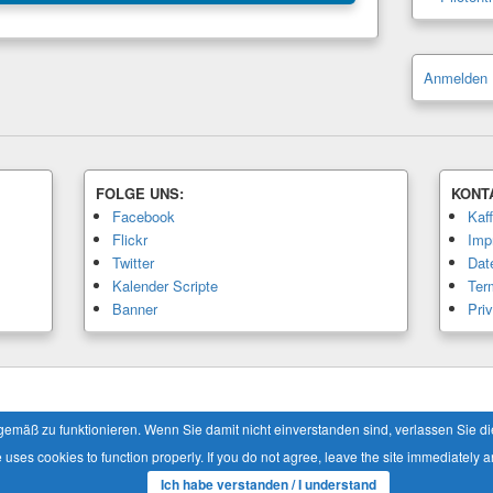
Anmelden
FOLGE UNS:
KONT
Facebook
Kaf
Flickr
Imp
Twitter
Dat
Kalender Scripte
Ter
Banner
Pri
Alle Rechte vorbehalten.
äß zu funktionieren. Wenn Sie damit nicht einverstanden sind, verlassen Sie die 
e uses cookies to function properly. If you do not agree, leave the site immediately a
Ich habe verstanden / I understand