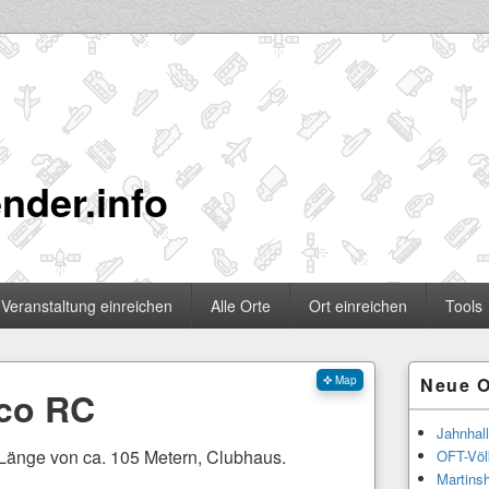
nder.info
Veranstaltung einreichen
Alle Orte
Ort einreichen
Tools
Primärer
✜ Map
Neue O
Seitenleisten
sco RC
Widgetberei
Jahnhal
r Länge von ca. 105 Metern, Clubhaus.
OFT-Völ
Martinsh