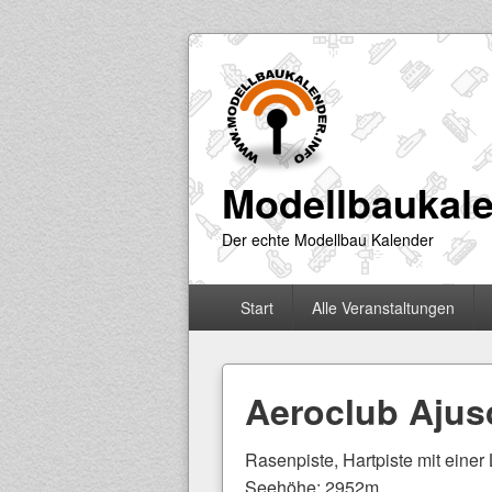
Modellbaukale
Der echte Modellbau Kalender
Primäres
Start
Alle Veranstaltungen
Menü
Aeroclub Aju
Rasenpiste, Hartpiste mit eine
Seehöhe: 2952m