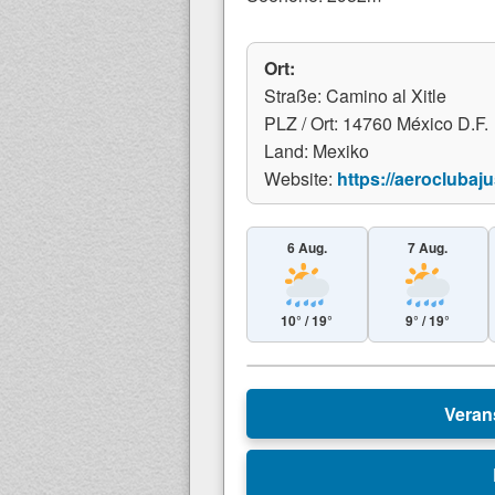
Ort:
Straße: Camino al Xitle
PLZ / Ort: 14760 México D.F.
Land: Mexiko
Website:
https://aeroclubaj
6 Aug.
7 Aug.
10° / 19°
9° / 19°
+
Veran
−