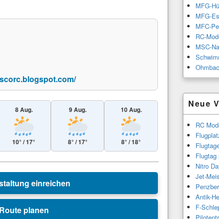
MFG-Hü
MFG-Es
MFC-Pe
RC-Mode
MSC-Na
Schwimm
Ohmbac
uscorc.blogspot.com/
Neue V
8 Aug.
9 Aug.
10 Aug.
RC Mode
Flugpla
10° / 17°
8° / 17°
8° / 18°
Flugtag
Flugtag
Leaflet
|
© Esri
Nitro Da
Jet-Meis
staltung einreichen
Penzber
Antik-H
F-Schle
Route planen
Piloten