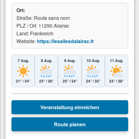
Ort:
Straße: Route sans nom
PLZ / Ort: 11290 Alairac
Land: Frankreich
Website:
https://lesailesdalairac.fr
7 Aug.
8 Aug.
9 Aug.
10 Aug.
11 Aug.
21° / 34°
23° / 38°
25° / 34°
24° / 35°
24° / 38°
Leaflet
|
© Esri
+
Veranstaltung einreichen
−
Route planen