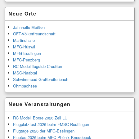
Primärer
Neue Orte
Seitenleisten-
Widgetbereich
Jahnhalle Meißen
OFT-Völkerfreundschaft
Martinshalle
MFG-Hüswil
MFG-Esslingen
MFC-Penzberg
RC-Modellflugclub Creußen
MSC-Naabtal
Schwimmbad Großbreitenbach
Ohmbachsee
Neue Veranstaltungen
RC Modell Börse 2026 Zell LU
Flugplatzfest 2026 beim FMSC-Reutlingen
Flugtage 2026 der MFG-Esslingen
Flugtag 2026 beim MFC Phönix Knesebeck