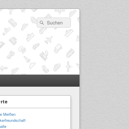
Suchen
Suchen
nach:
rte
-
ch
le Meißen
kerfreundschaft
alle