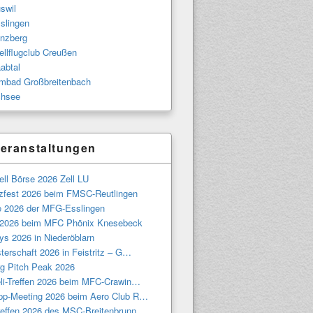
swil
slingen
nzberg
llflugclub Creußen
abtal
bad Großbreitenbach
hsee
eranstaltungen
ll Börse 2026 Zell LU
tzfest 2026 beim FMSC-Reutlingen
e 2026 der MFG-Esslingen
 2026 beim MFC Phönix Knesebeck
ys 2026 in Niederöblarn
terschaft 2026 in Feistritz – G…
g Pitch Peak 2026
eli-Treffen 2026 beim MFC-Crawin…
pp-Meeting 2026 beim Aero Club R…
treffen 2026 des MSC-Breitenbrunn