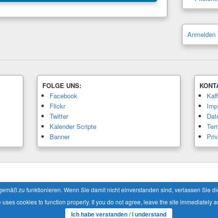
Anmelden
FOLGE UNS:
KONT
Facebook
Kaf
Flickr
Imp
Twitter
Dat
Kalender Scripte
Ter
Banner
Pri
Alle Rechte vorbehalten.
äß zu funktionieren. Wenn Sie damit nicht einverstanden sind, verlassen Sie die 
e uses cookies to function properly. If you do not agree, leave the site immediately a
Ich habe verstanden / I understand