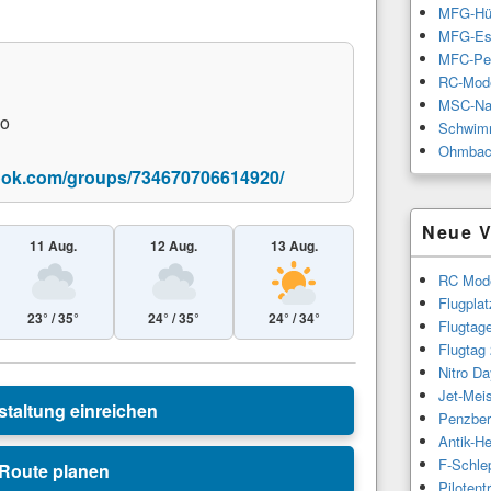
MFG-Hü
MFG-Es
MFC-Pe
RC-Mode
MSC-Na
no
Schwimm
Ohmbac
ook.com/groups/734670706614920/
Neue V
11 Aug.
12 Aug.
13 Aug.
RC Mode
Flugpla
23° / 35°
24° / 35°
24° / 34°
Flugtag
Flugtag
Leaflet
|
© Esri
Nitro Da
Jet-Meis
staltung einreichen
Penzber
Antik-H
F-Schle
Route planen
Piloten