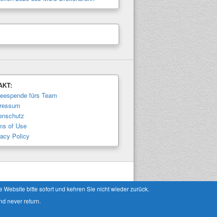
AKT:
feespende fürs Team
ressum
enschutz
ms of Use
vacy Policy
Theme: Catch Box by
Catch Themes
Website bitte sofort und kehren Sie nicht wieder zurück.
nd never return.