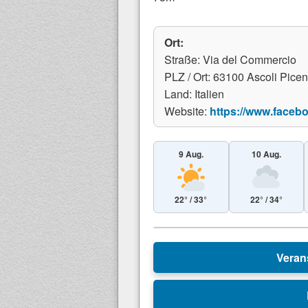
Ort:
Straße: Via del Commercio
PLZ / Ort: 63100 Ascoli Pice
Land: Italien
Website:
https://www.faceb
9 Aug.
10 Aug.
22° / 33°
22° / 34°
+
Veran
−