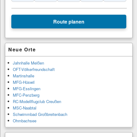
Leaflet
|
© Esri
+
Route planen
−
Primärer
Neue Orte
Seitenleisten-
Widgetbereich
Jahnhalle Meißen
OFT-Völkerfreundschaft
Martinshalle
MFG-Hüswil
MFG-Esslingen
MFC-Penzberg
RC-Modellflugclub Creußen
MSC-Naabtal
Schwimmbad Großbreitenbach
Ohmbachsee