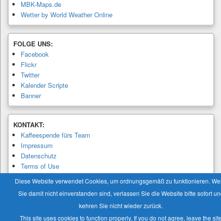
MBK-Maps.de
Wetter by World Weather Online
FOLGE UNS:
Facebook
Flickr
Twitter
Kalender Scripte
Banner
KONTAKT:
Kaffeespende fürs Team
Impressum
Datenschutz
Terms of Use
Privacy Policy
Diese Website verwendet Cookies, um ordnungsgemäß zu funktionieren. W
Sie damit nicht einverstanden sind, verlassen Sie die Website bitte sofort u
kehren Sie nicht wieder zurück.
This site uses cookies to function properly. If you do not agree, leave the sit
Copyright © 2026
Modellbaukalender.info
. Alle Rechte vorbehalten.