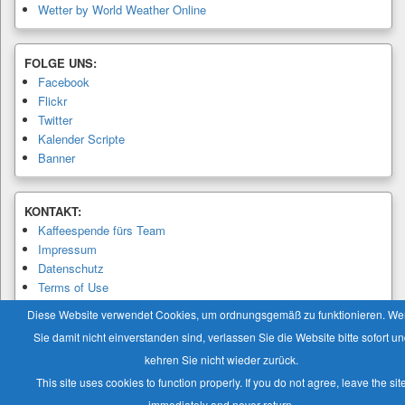
Wetter by World Weather Online
FOLGE UNS:
Facebook
Flickr
Twitter
Kalender Scripte
Banner
KONTAKT:
Kaffeespende fürs Team
Impressum
Datenschutz
Terms of Use
Privacy Policy
Diese Website verwendet Cookies, um ordnungsgemäß zu funktionieren. W
Sie damit nicht einverstanden sind, verlassen Sie die Website bitte sofort u
kehren Sie nicht wieder zurück.
This site uses cookies to function properly. If you do not agree, leave the sit
Copyright © 2026
Modellbaukalender.info
. Alle Rechte vorbehalten.
immediately and never return.
Theme: Catch Box by
Catch Themes