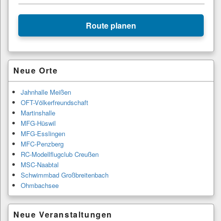
+
Route planen
−
Primärer
Neue Orte
Seitenleisten-
Widgetbereich
Jahnhalle Meißen
OFT-Völkerfreundschaft
Martinshalle
MFG-Hüswil
MFG-Esslingen
MFC-Penzberg
RC-Modellflugclub Creußen
MSC-Naabtal
Schwimmbad Großbreitenbach
Ohmbachsee
Neue Veranstaltungen