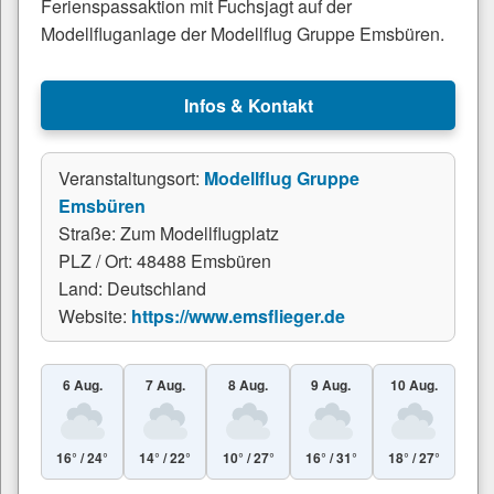
Ferienspassaktion mit Fuchsjagt auf der
Modellfluganlage der Modellflug Gruppe Emsbüren.
Infos & Kontakt
Veranstaltungsort:
Modellflug Gruppe
Emsbüren
Straße: Zum Modellflugplatz
PLZ / Ort: 48488 Emsbüren
Land: Deutschland
Website:
https://www.emsflieger.de
6 Aug.
7 Aug.
8 Aug.
9 Aug.
10 Aug.
16° / 24°
14° / 22°
10° / 27°
16° / 31°
18° / 27°
Leaflet
|
© Esri