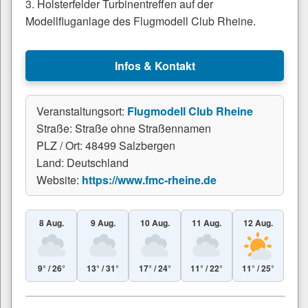
3. Holsterfelder Turbinentreffen auf der
Modellfluganlage des Flugmodell Club Rheine.
Infos & Kontakt
Veranstaltungsort:
Flugmodell Club Rheine
Straße: Straße ohne Straßennamen
PLZ / Ort: 48499 Salzbergen
Land: Deutschland
Website:
https://www.fmc-rheine.de
8 Aug.
9 Aug.
10 Aug.
11 Aug.
12 Aug.
9° / 26°
13° / 31°
17° / 24°
11° / 22°
11° / 25°
Leaflet
|
© Esri