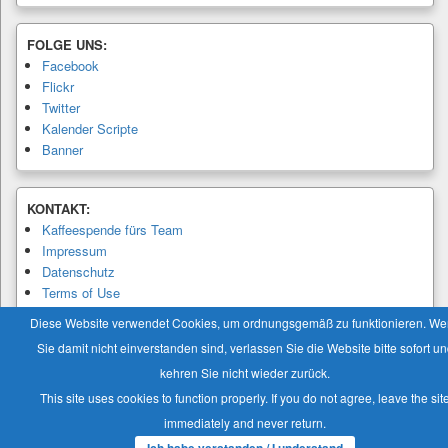
FOLGE UNS:
Facebook
Flickr
Twitter
Kalender Scripte
Banner
KONTAKT:
Kaffeespende fürs Team
Impressum
Datenschutz
Terms of Use
Privacy Policy
Diese Website verwendet Cookies, um ordnungsgemäß zu funktionieren. W
Sie damit nicht einverstanden sind, verlassen Sie die Website bitte sofort u
kehren Sie nicht wieder zurück.
This site uses cookies to function properly. If you do not agree, leave the sit
Copyright © 2026
Modellbaukalender.info
. Alle Rechte vorbehalten.
immediately and never return.
Theme: Catch Box by
Catch Themes