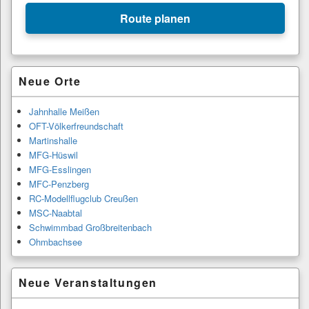
+
Route planen
−
Primärer
Neue Orte
Seitenleisten-
Widgetbereich
Jahnhalle Meißen
OFT-Völkerfreundschaft
Martinshalle
MFG-Hüswil
MFG-Esslingen
MFC-Penzberg
RC-Modellflugclub Creußen
MSC-Naabtal
Schwimmbad Großbreitenbach
Ohmbachsee
Neue Veranstaltungen