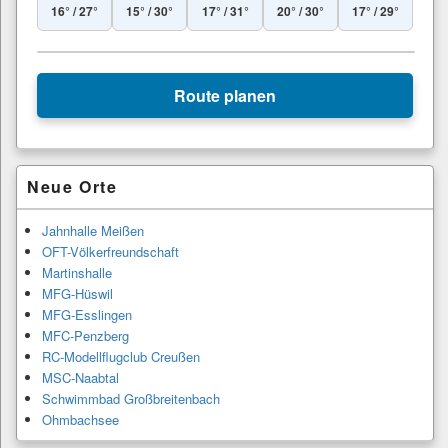
16° / 27°
15° / 30°
17° / 31°
20° / 30°
17° / 29°
Leaflet
|
© Esri
+
Route planen
−
Primärer
Neue Orte
Seitenleisten-
Widgetbereich
Jahnhalle Meißen
OFT-Völkerfreundschaft
Martinshalle
MFG-Hüswil
MFG-Esslingen
MFC-Penzberg
RC-Modellflugclub Creußen
MSC-Naabtal
Schwimmbad Großbreitenbach
Ohmbachsee