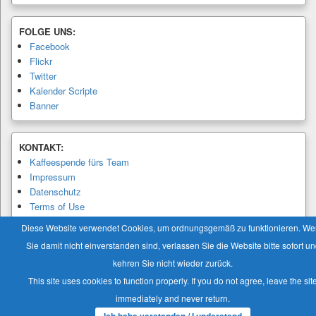
FOLGE UNS:
Facebook
Flickr
Twitter
Kalender Scripte
Banner
KONTAKT:
Kaffeespende fürs Team
Impressum
Datenschutz
Terms of Use
Privacy Policy
Diese Website verwendet Cookies, um ordnungsgemäß zu funktionieren. W
Sie damit nicht einverstanden sind, verlassen Sie die Website bitte sofort u
kehren Sie nicht wieder zurück.
This site uses cookies to function properly. If you do not agree, leave the sit
Copyright © 2026
Modellbaukalender.info
. Alle Rechte vorbehalten.
immediately and never return.
Theme: Catch Box by
Catch Themes