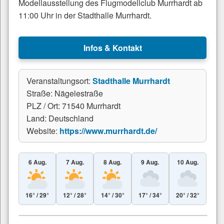
Modellausstellung des Flugmodellclub Murrhardt ab
11:00 Uhr in der Stadthalle Murrhardt.
Infos & Kontakt
Veranstaltungsort:
Stadthalle Murrhardt
Straße: Nägelestraße
PLZ / Ort: 71540 Murrhardt
Land: Deutschland
Website:
https://www.murrhardt.de/
6 Aug.
7 Aug.
8 Aug.
9 Aug.
10 Aug.
16° / 29°
12° / 28°
14° / 30°
17° / 34°
20° / 32°
Leaflet
|
© Esri