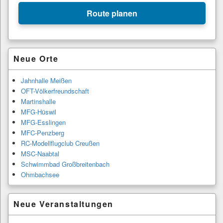
+
Route planen
−
Primärer
Neue Orte
Seitenleisten-
Widgetbereich
Jahnhalle Meißen
OFT-Völkerfreundschaft
Martinshalle
MFG-Hüswil
MFG-Esslingen
MFC-Penzberg
RC-Modellflugclub Creußen
MSC-Naabtal
Schwimmbad Großbreitenbach
Ohmbachsee
Neue Veranstaltungen