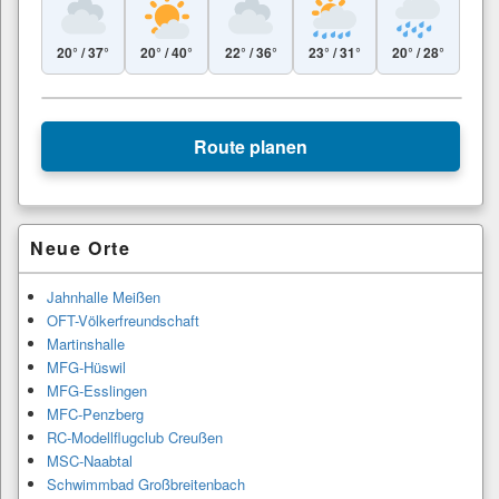
20° / 37°
20° / 40°
22° / 36°
23° / 31°
20° / 28°
Leaflet
|
© Esri
+
Route planen
−
Primärer
Neue Orte
Seitenleisten-
Widgetbereich
Jahnhalle Meißen
OFT-Völkerfreundschaft
Martinshalle
MFG-Hüswil
MFG-Esslingen
MFC-Penzberg
RC-Modellflugclub Creußen
MSC-Naabtal
Schwimmbad Großbreitenbach