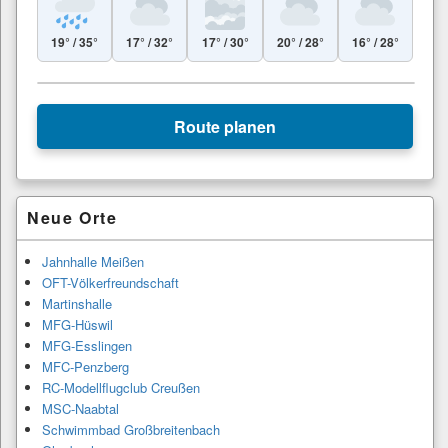
19° / 35°
17° / 32°
17° / 30°
20° / 28°
16° / 28°
Leaflet
|
© Esri
+
Route planen
−
Primärer
Neue Orte
Seitenleisten-
Widgetbereich
Jahnhalle Meißen
OFT-Völkerfreundschaft
Martinshalle
MFG-Hüswil
MFG-Esslingen
MFC-Penzberg
RC-Modellflugclub Creußen
MSC-Naabtal
Schwimmbad Großbreitenbach