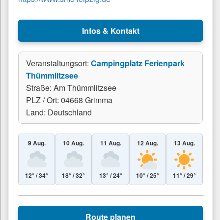
Infos & Kontakt
Veranstaltungsort:
Campingplatz Ferienpark
Thümmlitzsee
Straße: Am Thümmlitzsee
PLZ / Ort: 04668 Grimma
Land: Deutschland
9 Aug.
10 Aug.
11 Aug.
12 Aug.
13 Aug.
12° / 34°
18° / 32°
13° / 24°
10° / 25°
11° / 29°
Leaflet
|
© Esri
+
Route planen