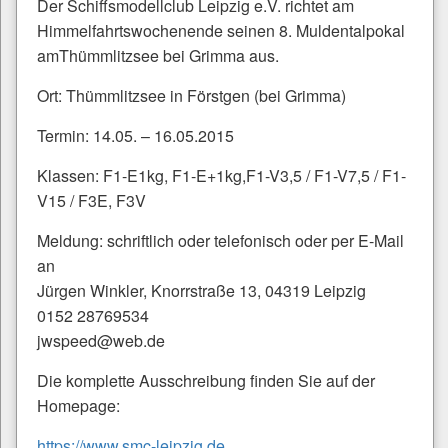
Der Schiffsmodellclub Leipzig e.V. richtet am
Himmelfahrtswochenende seinen 8. Muldentalpokal
amThümmlitzsee bei Grimma aus.
Ort: Thümmlitzsee in Förstgen (bei Grimma)
Termin: 14.05. – 16.05.2015
Klassen: F1-E1kg, F1-E+1kg,F1-V3,5 / F1-V7,5 / F1-
V15 / F3E, F3V
Meldung: schriftlich oder telefonisch oder per E-Mail
an
Jürgen Winkler, Knorrstraße 13, 04319 Leipzig
0152 28769534
jwspeed@web.de
Die komplette Ausschreibung finden Sie auf der
Homepage:
https://www.smc-leipzig.de