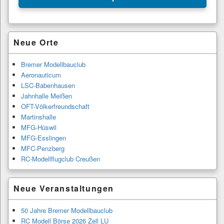
−
Primärer
Neue Orte
Seitenleisten-
Widgetbereich
Bremer Modellbauclub
Aeronauticum
LSC-Babenhausen
Jahnhalle Meißen
OFT-Völkerfreundschaft
Martinshalle
MFG-Hüswil
MFG-Esslingen
MFC-Penzberg
RC-Modellflugclub Creußen
Neue Veranstaltungen
50 Jahre Bremer Modellbauclub
RC Modell Börse 2026 Zell LU