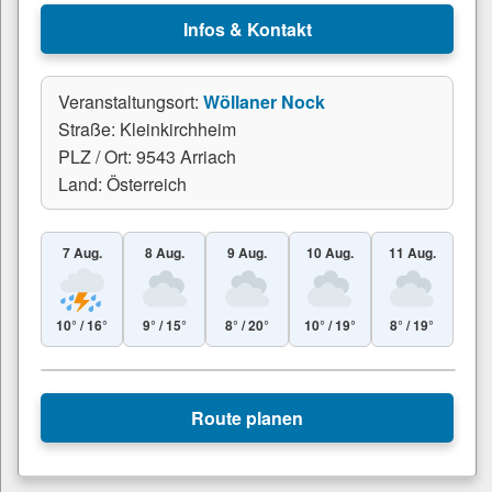
Infos & Kontakt
Veranstaltungsort:
Wöllaner Nock
Straße: Kleinkirchheim
PLZ / Ort: 9543 Arriach
Land: Österreich
7 Aug.
8 Aug.
9 Aug.
10 Aug.
11 Aug.
10° / 16°
9° / 15°
8° / 20°
10° / 19°
8° / 19°
Leaflet
|
© Esri
+
Route planen
−