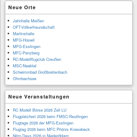
Primärer
Neue Orte
Seitenleisten-
Widgetbereich
Jahnhalle Meißen
OFT-Völkerfreundschaft
Martinshalle
MFG-Hüswil
MFG-Esslingen
MFC-Penzberg
RC-Modellflugclub Creußen
MSC-Naabtal
Schwimmbad Großbreitenbach
Ohmbachsee
Neue Veranstaltungen
RC Modell Börse 2026 Zell LU
Flugplatzfest 2026 beim FMSC-Reutlingen
Flugtage 2026 der MFG-Esslingen
Flugtag 2026 beim MFC Phönix Knesebeck
Nitro Days 2026 in Niederöblarn