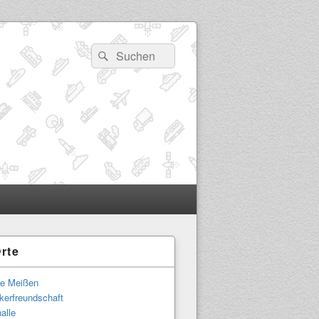
Suchen
Suchen
nach:
rte
-
ch
le Meißen
kerfreundschaft
alle