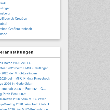
swil
slingen
nzberg
llflugclub Creußen
abtal
bad Großbreitenbach
hsee
eranstaltungen
ll Börse 2026 Zell LU
tzfest 2026 beim FMSC-Reutlingen
e 2026 der MFG-Esslingen
 2026 beim MFC Phönix Knesebeck
ys 2026 in Niederöblarn
terschaft 2026 in Feistritz – G…
g Pitch Peak 2026
eli-Treffen 2026 beim MFC-Crawin…
pp-Meeting 2026 beim Aero Club R…
treffen 2026 des MSC-Breitenbrunn