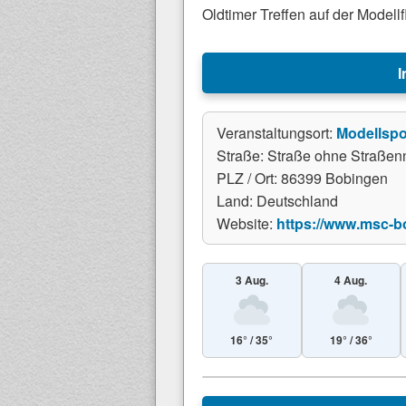
Oldtimer Treffen auf der Model
I
Veranstaltungsort:
Modellspo
Straße: Straße ohne Straße
PLZ / Ort: 86399 Bobingen
Land: Deutschland
Website:
https://www.msc-b
3 Aug.
4 Aug.
16° / 35°
19° / 36°
+