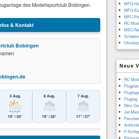
MFG-Hü
lfluganlage des Modellsportclub Bobingen.
MFG-Es
MFC-Pe
RC-Mode
nfos & Kontakt
MSC-Na
Schwimm
Ohmbac
rtclub Bobingen
nnamen
Neue V
obingen.de
RC Mode
Flugpla
Flugtag
5 Aug.
6 Aug.
7 Aug.
Flugtag
Nitro Da
Jet-Meis
19° / 30°
19° / 26°
17° / 27°
Penzber
Antik-H
Leaflet
|
© Esri
F-Schle
Piloten