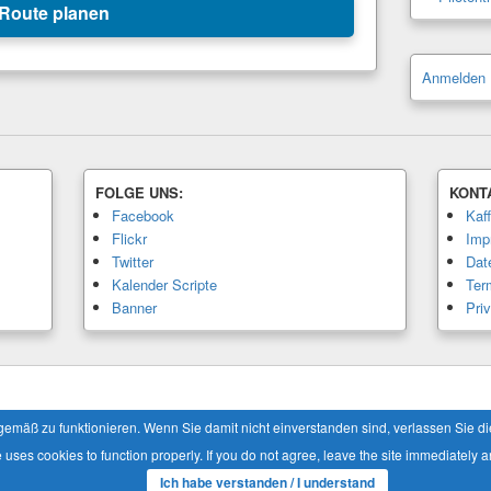
Route planen
Anmelden
FOLGE UNS:
KONT
Facebook
Kaf
Flickr
Imp
Twitter
Dat
Kalender Scripte
Ter
Banner
Pri
Alle Rechte vorbehalten.
äß zu funktionieren. Wenn Sie damit nicht einverstanden sind, verlassen Sie die 
e uses cookies to function properly. If you do not agree, leave the site immediately a
Ich habe verstanden / I understand