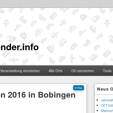
nder.info
Veranstaltung einreichen
Alle Orte
Ort einreichen
Tools
Primärer
✜ Map
Neue O
Seitenleisten
en 2016 in Bobingen
Widgetberei
Jahnhal
OFT-Völ
Martinsh