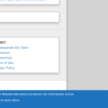
AKT:
feespende fürs Team
ressum
enschutz
ms of Use
vacy Policy
Theme: Catch Box by
Catch Themes
Website bitte sofort und kehren Sie nicht wieder zurück.
nd never return.