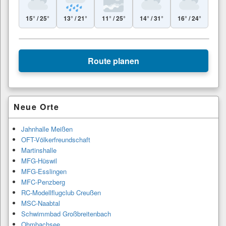
15° / 25°
13° / 21°
11° / 25°
14° / 31°
16° / 24°
Leaflet
|
© Esri
+
Route planen
−
Primärer
Neue Orte
Seitenleisten-
Widgetbereich
Jahnhalle Meißen
OFT-Völkerfreundschaft
Martinshalle
MFG-Hüswil
MFG-Esslingen
MFC-Penzberg
RC-Modellflugclub Creußen
MSC-Naabtal
Schwimmbad Großbreitenbach
Ohmbachsee