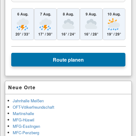
6 Aug.
7 Aug.
8 Aug.
9 Aug.
10 Aug.
20° / 33°
17° / 30°
16° / 24°
16° / 28°
19° / 29°
Leaflet
|
© Esri
+
Route planen
−
Primärer
Neue Orte
Seitenleisten-
Widgetbereich
Jahnhalle Meißen
OFT-Völkerfreundschaft
Martinshalle
MFG-Hüswil
MFG-Esslingen
MFC-Penzberg