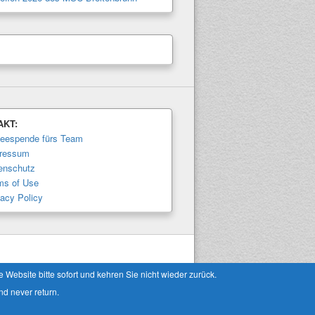
AKT:
feespende fürs Team
ressum
enschutz
ms of Use
vacy Policy
Theme: Catch Box by
Catch Themes
Website bitte sofort und kehren Sie nicht wieder zurück.
nd never return.