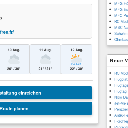
MFG-Hü
MFG-Es
MFC-Pe
s
RC-Mode
MSC-Na
free.fr/
Schwimm
Ohmbac
10 Aug.
11 Aug.
12 Aug.
Neue V
20° / 30°
21° / 31°
22° / 30°
RC Mode
Leaflet
|
© Esri
Flugpla
Flugtag
Flugtag
staltung einreichen
Nitro Da
Jet-Meis
Route planen
Penzber
Antik-H
F-Schle
Piloten