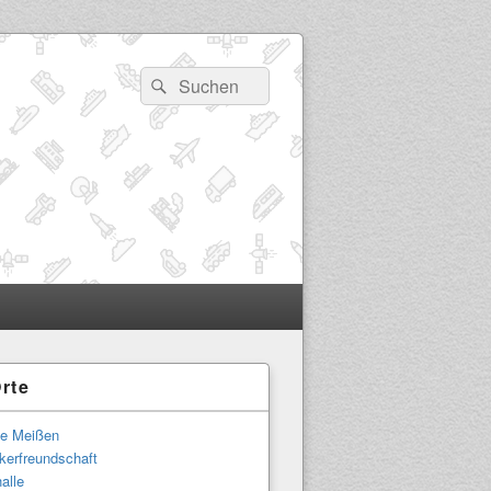
Suchen
Suchen
nach:
rte
-
ch
le Meißen
kerfreundschaft
alle