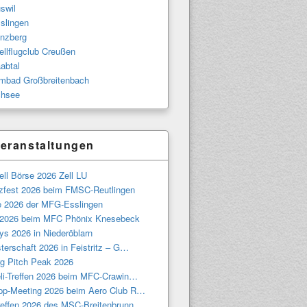
swil
slingen
nzberg
llflugclub Creußen
abtal
bad Großbreitenbach
hsee
eranstaltungen
ll Börse 2026 Zell LU
tzfest 2026 beim FMSC-Reutlingen
e 2026 der MFG-Esslingen
 2026 beim MFC Phönix Knesebeck
ys 2026 in Niederöblarn
terschaft 2026 in Feistritz – G…
g Pitch Peak 2026
eli-Treffen 2026 beim MFC-Crawin…
pp-Meeting 2026 beim Aero Club R…
treffen 2026 des MSC-Breitenbrunn