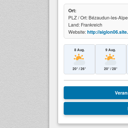
Ort:
PLZ / Ort: Bézaudun-les-Alpe
Land: Frankreich
Website:
http://aiglon06.site.
8 Aug.
9 Aug.
20° / 26°
20° / 28°
+
Veran
−