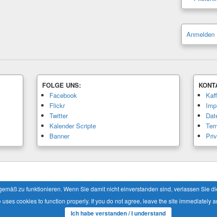
Anmelden
FOLGE UNS:
KONT
Facebook
Kaf
Flickr
Imp
Twitter
Dat
Kalender Scripte
Ter
Banner
Pri
Alle Rechte vorbehalten.
äß zu funktionieren. Wenn Sie damit nicht einverstanden sind, verlassen Sie die 
e uses cookies to function properly. If you do not agree, leave the site immediately a
Ich habe verstanden / I understand