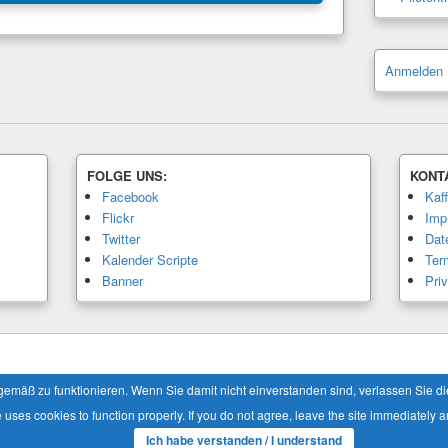
Anmelden
FOLGE UNS:
KONT
Facebook
Kaf
Flickr
Imp
Twitter
Dat
Kalender Scripte
Ter
Banner
Pri
Alle Rechte vorbehalten.
äß zu funktionieren. Wenn Sie damit nicht einverstanden sind, verlassen Sie die 
e uses cookies to function properly. If you do not agree, leave the site immediately a
Ich habe verstanden / I understand