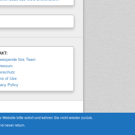
AKT:
feespende fürs Team
ressum
enschutz
ms of Use
vacy Policy
Theme: Catch Box by
Catch Themes
Website bitte sofort und kehren Sie nicht wieder zurück.
nd never return.