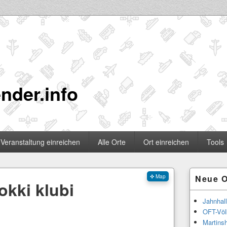
nder.info
Veranstaltung einreichen
Alle Orte
Ort einreichen
Tools
Primärer
✜ Map
Neue O
Seitenleisten
okki klubi
Widgetberei
Jahnhal
OFT-Völ
Martinsh