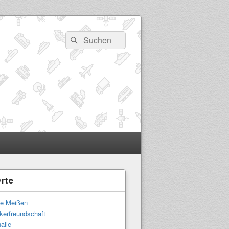
Suchen
Suchen
nach:
rte
-
ch
le Meißen
kerfreundschaft
alle