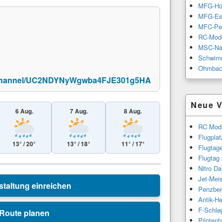
MFG-Hü
MFG-Es
MFC-Pe
RC-Mode
MSC-Na
Schwimm
Ohmbac
m/channel/UC2NDYNyWgwba4FJE301g5HA
Neue V
6 Aug.
7 Aug.
8 Aug.
RC Mode
Flugpla
13° / 20°
13° / 18°
11° / 17°
Flugtag
Flugtag
Leaflet
|
© Esri
Nitro Da
Jet-Meis
staltung einreichen
Penzber
Antik-H
F-Schle
Route planen
Piloten