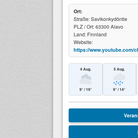
Ort:
Straße: Savikonkydöntie
PLZ / Ort: 63300 Alavo
Land: Finnland
Website:
https://www.youtube.co
4 Aug.
5 Aug.
9° / 19°
9° / 14°
+
Veran
−