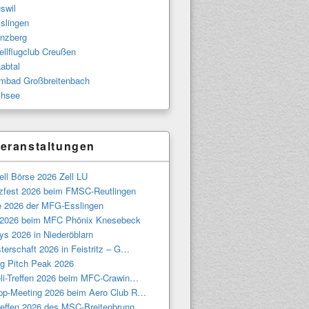
swil
slingen
nzberg
llflugclub Creußen
abtal
bad Großbreitenbach
hsee
eranstaltungen
ll Börse 2026 Zell LU
tzfest 2026 beim FMSC-Reutlingen
e 2026 der MFG-Esslingen
 2026 beim MFC Phönix Knesebeck
ys 2026 in Niederöblarn
terschaft 2026 in Feistritz – G…
g Pitch Peak 2026
eli-Treffen 2026 beim MFC-Crawin…
pp-Meeting 2026 beim Aero Club R…
treffen 2026 des MSC-Breitenbrunn