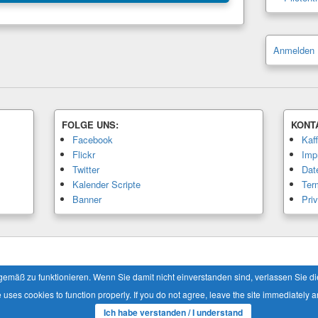
Anmelden
FOLGE UNS:
KONT
Facebook
Kaf
Flickr
Imp
Twitter
Dat
Kalender Scripte
Ter
Banner
Pri
Alle Rechte vorbehalten.
äß zu funktionieren. Wenn Sie damit nicht einverstanden sind, verlassen Sie die 
e uses cookies to function properly. If you do not agree, leave the site immediately a
Ich habe verstanden / I understand