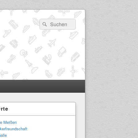
Suchen
Suchen
nach:
rte
-
ch
le Meißen
kerfreundschaft
alle