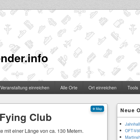
nder.info
Veranstaltung einreichen
Alle Orte
Ort einreichen
Tools
Primärer
✜ Map
Neue O
Seitenleisten
 Fying Club
Widgetberei
Jahnhal
e mit einer Länge von ca. 130 Metern.
OFT-Völ
Martinsh