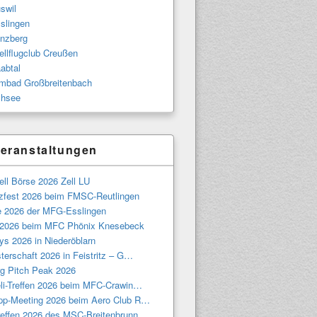
swil
slingen
nzberg
llflugclub Creußen
abtal
bad Großbreitenbach
hsee
eranstaltungen
ll Börse 2026 Zell LU
tzfest 2026 beim FMSC-Reutlingen
e 2026 der MFG-Esslingen
 2026 beim MFC Phönix Knesebeck
ys 2026 in Niederöblarn
terschaft 2026 in Feistritz – G…
g Pitch Peak 2026
eli-Treffen 2026 beim MFC-Crawin…
pp-Meeting 2026 beim Aero Club R…
treffen 2026 des MSC-Breitenbrunn