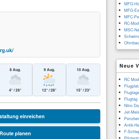
MFG-Hü
MFG-Es
MFC-Pe
RC-Mode
MSC-Na
Schwimm
Ohmbac
rg.uk/
Neue V
8 Aug.
9 Aug.
10 Aug.
RC Mode
Flugpla
4° / 26°
12° / 28°
15° / 23°
Flugtag
Flugtag
Leaflet
|
© Esri
Nitro Da
Jet-Meis
staltung einreichen
Penzber
Antik-H
F-Schle
Route planen
Piloten