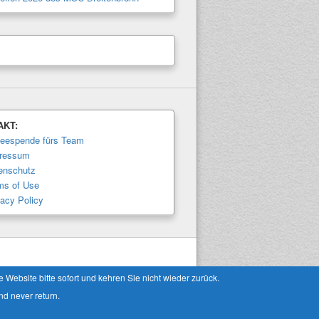
AKT:
feespende fürs Team
ressum
enschutz
ms of Use
vacy Policy
Theme: Catch Box by
Catch Themes
Website bitte sofort und kehren Sie nicht wieder zurück.
nd never return.