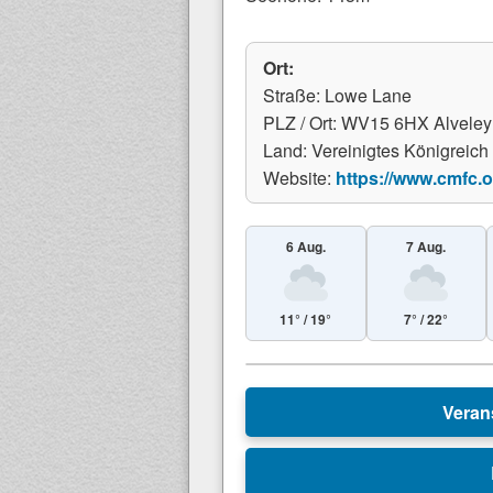
Ort:
Straße: Lowe Lane
PLZ / Ort: WV15 6HX Alveley
Land: Vereinigtes Königreich
Website:
https://www.cmfc.o
6 Aug.
7 Aug.
11° / 19°
7° / 22°
+
Veran
−