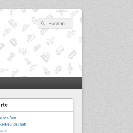
Suchen
Suchen
nach:
rte
-
ch
le Meißen
kerfreundschaft
alle