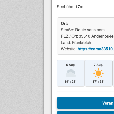
Seehöhe: 17m
Ort:
Straße: Route sans nom
PLZ / Ort: 33510 Andernos-le
Land: Frankreich
Website:
https://cama33510.
6 Aug.
7 Aug.
19° / 28°
17° / 33°
+
Veran
−