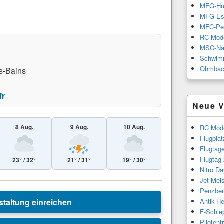
MFG-Hü
MFG-Es
MFC-Pe
RC-Mode
MSC-Na
Schwimm
Ohmbac
s-Bains
fr
Neue V
8 Aug.
9 Aug.
10 Aug.
RC Mode
Flugpla
Flugtag
Flugtag
23° / 32°
21° / 31°
19° / 30°
Nitro Da
Leaflet
|
© Esri
Jet-Meis
Penzber
staltung einreichen
Antik-H
F-Schle
Piloten