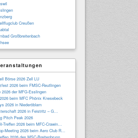
swil
slingen
nzberg
llflugclub Creußen
abtal
bad Großbreitenbach
hsee
eranstaltungen
ll Börse 2026 Zell LU
tzfest 2026 beim FMSC-Reutlingen
e 2026 der MFG-Esslingen
 2026 beim MFC Phönix Knesebeck
ys 2026 in Niederöblarn
terschaft 2026 in Feistritz – G…
g Pitch Peak 2026
eli-Treffen 2026 beim MFC-Crawin…
pp-Meeting 2026 beim Aero Club R…
treffen 2026 des MSC-Breitenbrunn