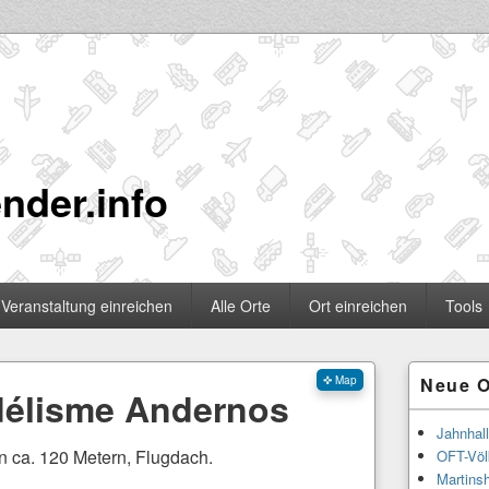
nder.info
Veranstaltung einreichen
Alle Orte
Ort einreichen
Tools
Primärer
✜ Map
Neue O
Seitenleisten
délisme Andernos
Widgetberei
Jahnhal
n ca. 120 Metern, Flugdach.
OFT-Völ
Martinsh