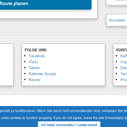
Route planen
Anmelden
FOLGE UNS:
KONT
Facebook
Kaf
Flickr
Imp
Twitter
Dat
Kalender Scripte
Ter
Banner
Pri
Alle Rechte vorbehalten.
äß zu funktionieren. Wenn Sie damit nicht einverstanden sind, verlassen Sie die 
e uses cookies to function properly. If you do not agree, leave the site immediately a
Ich habe verstanden / I understand