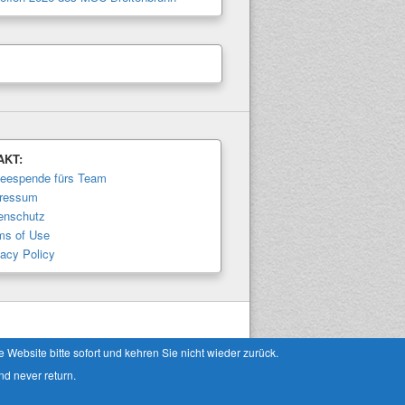
AKT:
feespende fürs Team
ressum
enschutz
ms of Use
vacy Policy
Theme: Catch Box by
Catch Themes
Website bitte sofort und kehren Sie nicht wieder zurück.
nd never return.