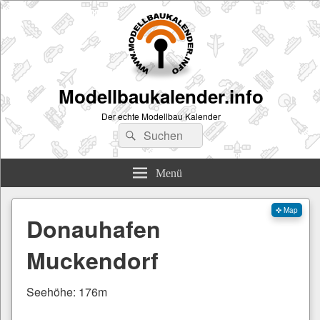
Modellbaukalender.info
Der echte Modellbau Kalender
Suchen
Suchen
nach:
Menü
✜ Map
Donauhafen
Muckendorf
Seehöhe: 176m