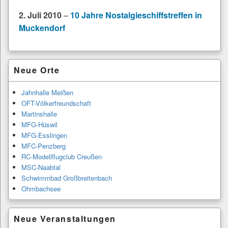
2. Juli 2010
–
10 Jahre Nostalgieschiffstreffen in
Muckendorf
Primärer
Neue Orte
Seitenleisten-
Widgetbereich
Jahnhalle Meißen
OFT-Völkerfreundschaft
Martinshalle
MFG-Hüswil
MFG-Esslingen
MFC-Penzberg
RC-Modellflugclub Creußen
MSC-Naabtal
Schwimmbad Großbreitenbach
Ohmbachsee
Neue Veranstaltungen