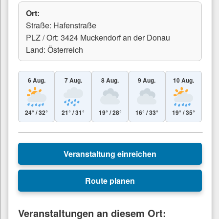
Ort:
Straße: Hafenstraße
PLZ / Ort: 3424 Muckendorf an der Donau
Land: Österreich
6 Aug.
7 Aug.
8 Aug.
9 Aug.
10 Aug.
24° / 32°
21° / 31°
19° / 28°
16° / 33°
19° / 35°
Leaflet
|
© Esri
+
Veranstaltung einreichen
−
Route planen
Veranstaltungen an diesem Ort: