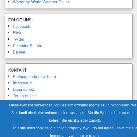
Wetter by World Weather Online
FOLGE UNS:
Facebook
Flickr
Twitter
Kalender Scripte
Banner
KONTAKT:
Kaffeespende fürs Team
Impressum
Datenschutz
Terms of Use
Privacy Policy
Diese Website verwendet Cookies, um ordnungsgemäß zu funktionieren. W
Sie damit nicht einverstanden sind, verlassen Sie die Website bitte sofort u
kehren Sie nicht wieder zurück.
This site uses cookies to function properly. If you do not agree, leave the sit
Copyright © 2026
Modellbaukalender.info
. Alle Rechte vorbehalten.
immediately and never return.
Theme: Catch Box by
Catch Themes