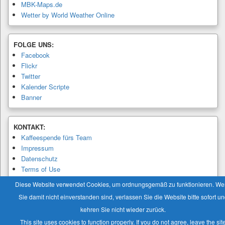
MBK-Maps.de
Wetter by World Weather Online
FOLGE UNS:
Facebook
Flickr
Twitter
Kalender Scripte
Banner
KONTAKT:
Kaffeespende fürs Team
Impressum
Datenschutz
Terms of Use
Privacy Policy
Diese Website verwendet Cookies, um ordnungsgemäß zu funktionieren. W
Sie damit nicht einverstanden sind, verlassen Sie die Website bitte sofort u
kehren Sie nicht wieder zurück.
This site uses cookies to function properly. If you do not agree, leave the sit
Copyright © 2026
Modellbaukalender.info
. Alle Rechte vorbehalten.