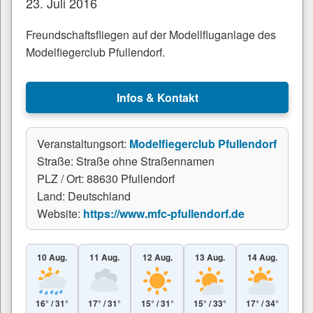
23. Juli 2016
Freundschaftsfliegen auf der Modellfluganlage des
Modelfiegerclub Pfullendorf.
Infos & Kontakt
Veranstaltungsort:
Modelfiegerclub Pfullendorf
Straße: Straße ohne Straßennamen
PLZ / Ort: 88630 Pfullendorf
Land: Deutschland
Website:
https://www.mfc-pfullendorf.de
10 Aug.
11 Aug.
12 Aug.
13 Aug.
14 Aug.
16° / 31°
17° / 31°
15° / 31°
15° / 33°
17° / 34°