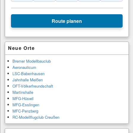
Leaflet
|
© Esri
+
Route planen
−
Primärer
Neue Orte
Seitenleisten-
Widgetbereich
Bremer Modellbauclub
Aeronauticum
LSC-Babenhausen
Jahnhalle Meißen
OFT-Völkerfreundschaft
Martinshalle
MFG-Hüswil
MFG-Esslingen
MFC-Penzberg
RC-Modellflugclub Creußen