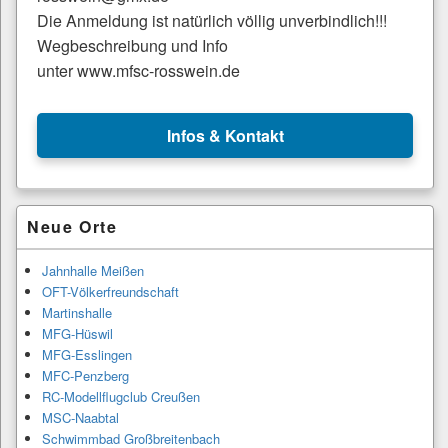
Die Anmeldung ist natürlich völlig unverbindlich!!!
Wegbeschreibung und Info
unter www.mfsc-rosswein.de
Infos & Kontakt
Primärer
Neue Orte
Seitenleisten-
Widgetbereich
Jahnhalle Meißen
OFT-Völkerfreundschaft
Martinshalle
MFG-Hüswil
MFG-Esslingen
MFC-Penzberg
RC-Modellflugclub Creußen
MSC-Naabtal
Schwimmbad Großbreitenbach