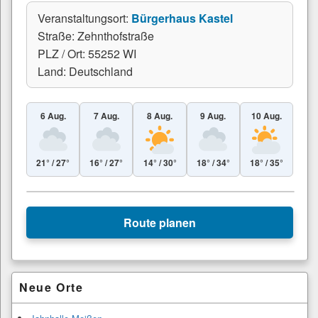
Veranstaltungsort:
Bürgerhaus Kastel
Straße: Zehnthofstraße
PLZ / Ort: 55252 WI
Land: Deutschland
6 Aug.
7 Aug.
8 Aug.
9 Aug.
10 Aug.
21° / 27°
16° / 27°
14° / 30°
18° / 34°
18° / 35°
Leaflet
|
© Esri
+
Route planen
−
Primärer
Neue Orte
Seitenleisten-
Widgetbereich