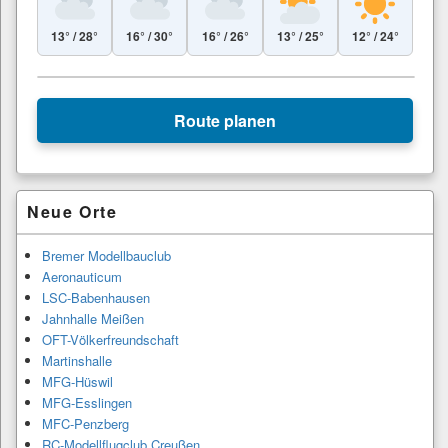
13° / 28°
16° / 30°
16° / 26°
13° / 25°
12° / 24°
Leaflet
|
© Esri
+
Route planen
−
Primärer
Neue Orte
Seitenleisten-
Widgetbereich
Bremer Modellbauclub
Aeronauticum
LSC-Babenhausen
Jahnhalle Meißen
OFT-Völkerfreundschaft
Martinshalle
MFG-Hüswil
MFG-Esslingen
MFC-Penzberg
RC-Modellflugclub Creußen